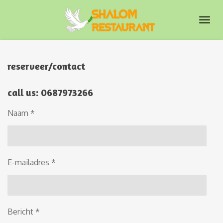
Ga
direct
naar
de
hoofdinhoud
reserveer/contact
call us: 0687973266
Naam *
E-mailadres *
Bericht *